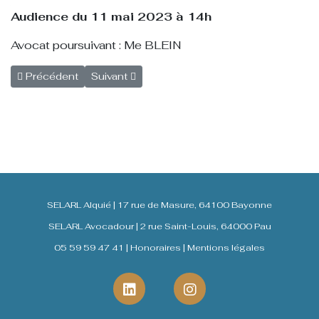
Audience du 11 mai 2023 à 14h
Avocat poursuivant : Me BLEIN
Article précédent : Appartement à ANGLET
Article suivant : Appartement à BAYONNE
Précédent
Suivant
SELARL Alquié | 17 rue de Masure, 64100 Bayonne
SELARL Avocadour | 2 rue Saint-Louis, 64000 Pau
05 59 59 47 41 |
Honoraires
|
Mentions légales
fab
fab
fa-
fa-